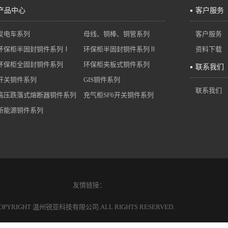
产品中心
客户服务
发电车系列
母线、铜棒、铜管系列
客户服务
环保柜半固封铜件系列Ⅰ
环保柜半固封铜件系列Ⅱ
资料下载
环保柜全固封铜件系列
环保柜夹板式铜件系列
联系我们
开关铜件系列
GIS铜件系列
联系我们
高压跌落式熔断器铜件系列
充气柜SF6开关铜件系列
新能源铜件系列
友情链接：
软起动
软起动器
OPYRIGHT 温州锐亚科技有限公司.ALL RIGHTS RESERVED.
浙ICP备1804601